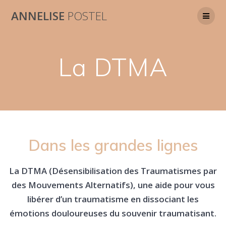
Skip
ANNELISE
POSTEL
to
content
La DTMA
Dans les grandes lignes
La DTMA (Désensibilisation des Traumatismes par
des Mouvements Alternatifs), une aide pour vous
libérer d’un traumatisme en dissociant les
émotions douloureuses du souvenir traumatisant.