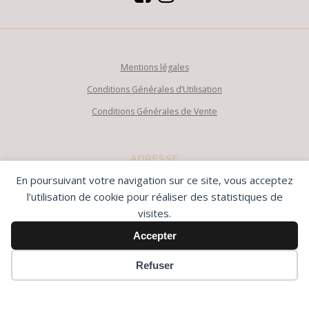
Mentions légales
Conditions Générales d’Utilisation
Conditions Générales de Vente
ADRESSE
En poursuivant votre navigation sur ce site, vous acceptez
11 avenue Cyrille Besset – Nice
l’utilisation de cookie pour réaliser des statistiques de
Tramway : Valrose-Université (3mn)
visites.
Parking : Jeanne d’Arc (5mn)
Accepter
HORAIRES
Refuser
Sur rendez vous