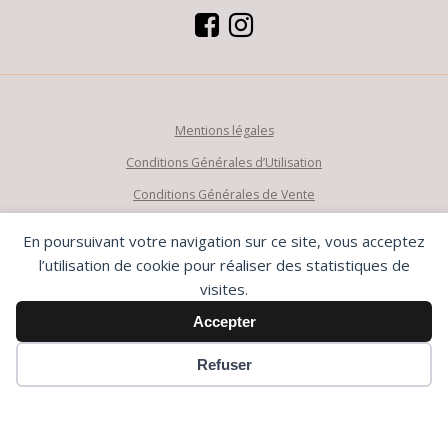
Mentions légales
Conditions Générales d’Utilisation
Conditions Générales de Vente
En poursuivant votre navigation sur ce site, vous acceptez
ADRESSE
l’utilisation de cookie pour réaliser des statistiques de
visites.
11 avenue Cyrille Besset – Nice
Accepter
Tramway : Valrose-Université (3mn)
Parking : Jeanne d’Arc (5mn)
Refuser
HORAIRES